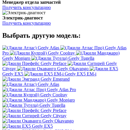
Менеджер отдела запчастей
Получить консультацию
Электрик-диагност
Получить консультацию
Выбрать другую модель:
Geely Atlas
Geely Atlas
Pro
Geely Coolray
Geely Monjaro
Geely Tugella
Geely Preface
Geely
Cityray
Geely Okavango
Geely EX5
Geely EX5 EM-i
Geely Emgrand
Geely Atlas
Geely Atlas Pro
Geely Coolray
Geely Monjaro
Geely Tugella
Geely Preface
Geely Cityray
Geely Okavango
Geely EX5