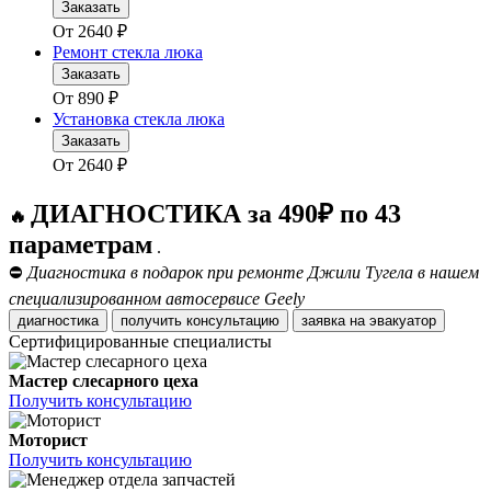
Заказать
От
2640
₽
Ремонт стекла люка
Заказать
От
890
₽
Установка стекла люка
Заказать
От
2640
₽
ДИАГНОСТИКА за 490₽ по 43
🔥
параметрам
.
⛔
Диагностика в подарок при ремонте Джили Тугела в нашем
специализированном автосервисе Geely
диагностика
получить консультацию
заявка на эвакуатор
Сертифицированные специалисты
Мастер слесарного цеха
Получить консультацию
Моторист
Получить консультацию