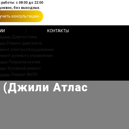
работы: с 08:00 до 22:00
невно, без выходных.
учить консультацию
ИИ
КОНТАКТЫ
Диагностика
Ремонт двигателя
монт электрооборудования
емонт рулевого управления
Покраска кузова
Кузовной ремонт
Ремонт АКПП
o (Джили Атлас