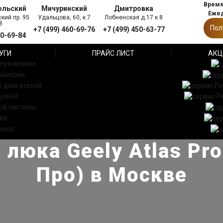
Время 
ольский
Мичуринский
Дмитровка
Ежед
кий пр. 95
Удальцова, 60, к.7
Лобненская д.17 к.8
8
Пол
+7 (499) 460-69-76
+7 (499) 450-63-77
60-69-84
УГИ
ПРАЙС ЛИСТ
АКЦ
служивание
смиссии
 двигателей
Ре
довой
Р
ой системы
инг
екол
 люка Geely Atlas Pr
Про) в Москве