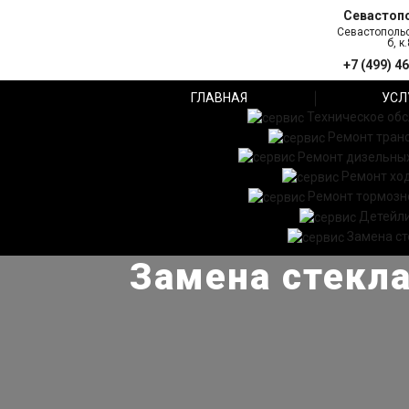
Севастоп
Севастопольс
б, к.
+7 (499) 4
ГЛАВНАЯ
УСЛ
Техническое об
Ремонт тран
Ремонт дизельных
Ремонт хо
Ремонт тормозн
Детейл
Замена ст
Замена стекла