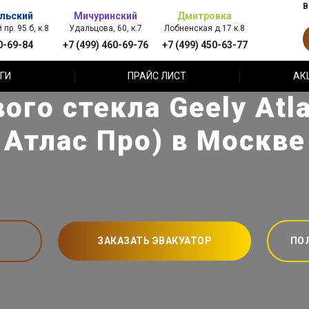
В
льский
Мичуринский
Дмитровка
пр. 95 б, к.8
Удальцова, 60, к.7
Лобненская д.17 к.8
0-69-84
+7 (499) 460-69-76
+7 (499) 450-63-77
ГИ
ПРАЙС ЛИСТ
АК
ого стекла Geely Atl
Атлас Про) в Москве
ЗАКАЗАТЬ ЭВАКУАТОР
ПО