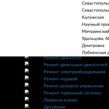
Севастополь
Севастопольск
Калужская
Научный прое
ГЛАВНАЯ
УСЛУ
Мичурински
Техническое обслуживание
Удальцова, 60
Диагностика
Дмитровка
Ремонт трансмиссии
Лобненская д
Ремонт двигателя
Ремонт дизельных двигателей
Ремонт электрооборудования
Ремонт ходовой
Ремонт рулевого управления
Ремонт тормозной системы
Покраска кузова
Детейлинг