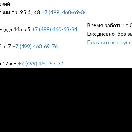
ский
ий пр. 95 б, к.8
+7 (499) 460-69-84
Время работы: с 0
зд д.14а к.5
+7 (499) 460-63-34
Ежедневно, без в
ГИ
ПРАЙС ЛИСТ
АК
й
Получить консул
, к.7
+7 (499) 460-69-76
.17 к.8
+7 (499) 450-63-77