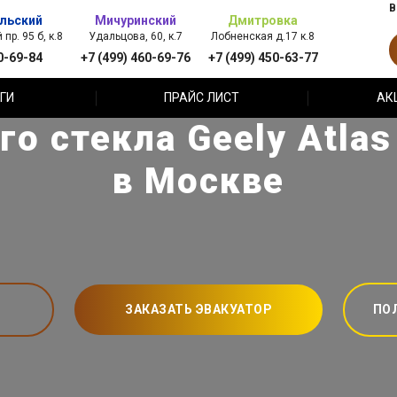
В
льский
Мичуринский
Дмитровка
пр. 95 б, к.8
Удальцова, 60, к.7
Лобненская д.17 к.8
0-69-84
+7 (499) 460-69-76
+7 (499) 450-63-77
ГИ
ПРАЙС ЛИСТ
АК
о стекла Geely Atla
в Москве
ЗАКАЗАТЬ ЭВАКУАТОР
ПО