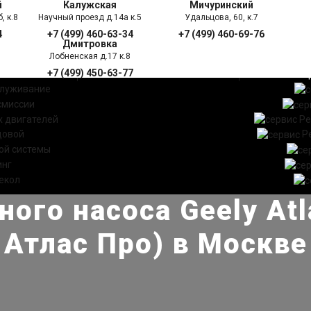
й
Калужская
Мичуринский
, к.8
Научный проезд д.14а к.5
Удальцова, 60, к.7
4
+7 (499) 460-63-34
+7 (499) 460-69-76
Дмитровка
Лобненская д.17 к.8
+7 (499) 450-63-77
УГИ
ПРАЙС ЛИСТ
АКЦ
служивание
смиссии
 двигателей
Ре
довой
Р
ой системы
инг
екол
ого насоса Geely At
Атлас Про) в Москве