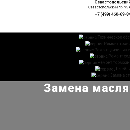
Севастопольски
Севастопольский пр. 95 б
+7 (499) 460-69-8
ГЛАВНАЯ
УСЛ
Техническое об
Ремонт тран
Ремонт дизельных
Ремонт хо
Ремонт тормозн
Детейл
Замена ст
Замена маслян