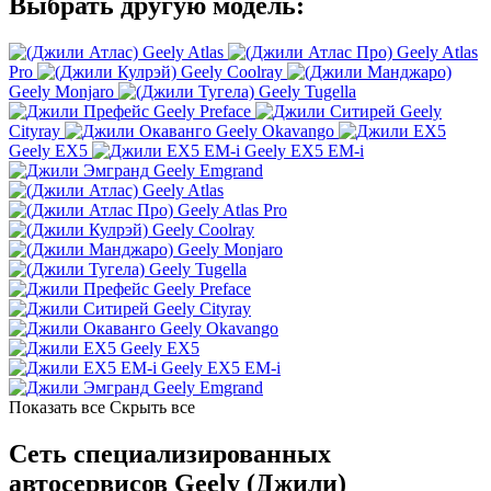
Выбрать другую модель:
Geely Atlas
Geely Atlas
Pro
Geely Coolray
Geely Monjaro
Geely Tugella
Geely Preface
Geely
Cityray
Geely Okavango
Geely EX5
Geely EX5 EM-i
Geely Emgrand
Geely Atlas
Geely Atlas Pro
Geely Coolray
Geely Monjaro
Geely Tugella
Geely Preface
Geely Cityray
Geely Okavango
Geely EX5
Geely EX5 EM-i
Geely Emgrand
Показать все
Скрыть все
Сеть специализированных
автосервисов Geely (Джили)