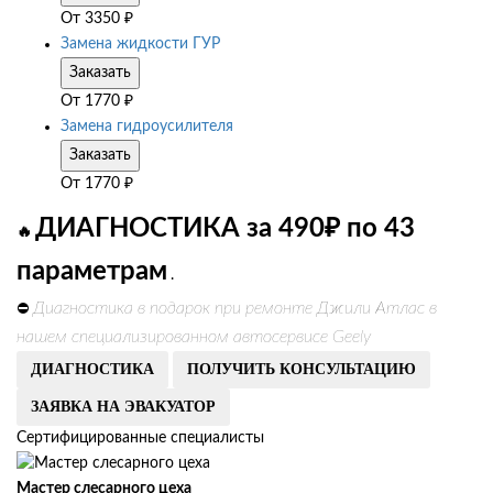
От
3350
₽
Замена жидкости ГУР
Заказать
От
1770
₽
Замена гидроусилителя
Заказать
От
1770
₽
ДИАГНОСТИКА за 490₽ по 43
🔥
параметрам
.
Диагностика в подарок при ремонте Джили Атлас в
⛔
нашем специализированном автосервисе Geely
ДИАГНОСТИКА
ПОЛУЧИТЬ КОНСУЛЬТАЦИЮ
ЗАЯВКА НА ЭВАКУАТОР
Сертифицированные специалисты
Мастер слесарного цеха