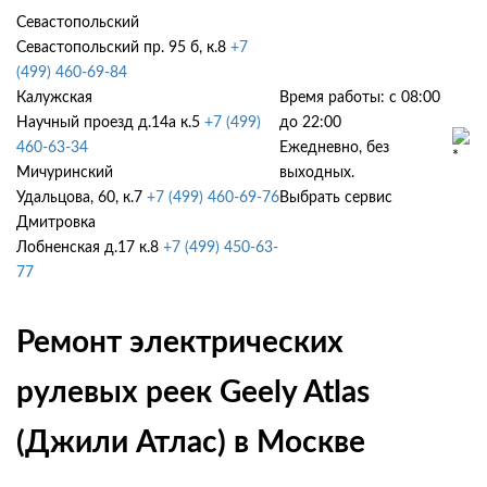
Севастопольский
Севастопольский пр. 95 б, к.8
+7
(499) 460-69-84
Калужская
Время работы: с 08:00
Научный проезд д.14а к.5
+7 (499)
до 22:00
460-63-34
Ежедневно, без
Мичуринский
выходных.
Удальцова, 60, к.7
+7 (499) 460-69-76
Выбрать сервис
Дмитровка
Лобненская д.17 к.8
+7 (499) 450-63-
77
Ремонт электрических
рулевых реек Geely Atlas
(Джили Атлас) в Москве