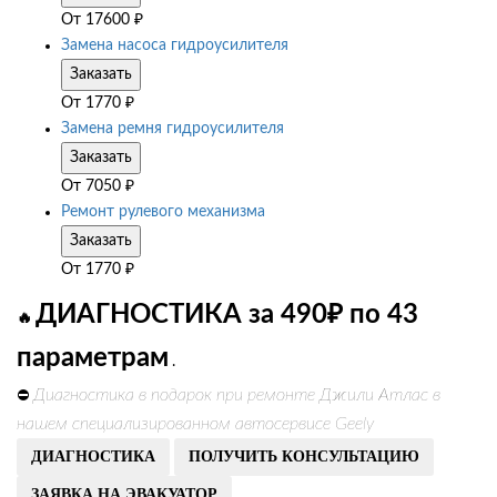
От
17600
₽
Замена насоса гидроусилителя
Заказать
От
1770
₽
Замена ремня гидроусилителя
Заказать
От
7050
₽
Ремонт рулевого механизма
Заказать
От
1770
₽
ДИАГНОСТИКА за 490₽ по 43
🔥
параметрам
.
Диагностика в подарок при ремонте Джили Атлас в
⛔
нашем специализированном автосервисе Geely
ДИАГНОСТИКА
ПОЛУЧИТЬ КОНСУЛЬТАЦИЮ
ЗАЯВКА НА ЭВАКУАТОР