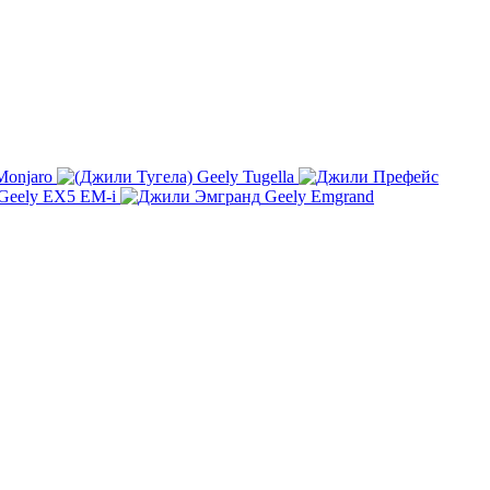
Monjaro
Geely Tugella
Geely EX5 EM-i
Geely Emgrand