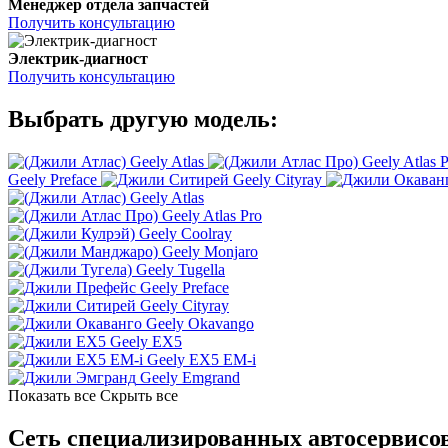
Менеджер отдела запчастей
Получить консультацию
Электрик-диагност
Получить консультацию
Выбрать другую модель:
Geely Atlas
Geely Atlas 
Geely Preface
Geely Cityray
Geely Atlas
Geely Atlas Pro
Geely Coolray
Geely Monjaro
Geely Tugella
Geely Preface
Geely Cityray
Geely Okavango
Geely EX5
Geely EX5 EM-i
Geely Emgrand
Показать все
Скрыть все
Сеть специализированных автосервисов