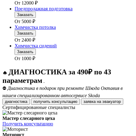
От
12000
₽
Предпродажная подготовка
Заказать
От
5000
₽
Химчистка потолка
Заказать
От
2400
₽
Химчистка сидений
Заказать
От
1000
₽
ДИАГНОСТИКА за 490₽ по 43
🔥
параметрам
.
⛔
Диагностика в подарок при ремонте Шкода Октавия в
нашем специализированном автосервисе Skoda
диагностика
получить консультацию
заявка на эвакуатор
Сертифицированные специалисты
Мастер слесарного цеха
Получить консультацию
Моторист