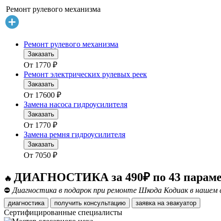
Ремонт рулевого механизма
Ремонт рулевого механизма
Заказать
От
1770
₽
Ремонт электрических рулевых реек
Заказать
От
17600
₽
Замена насоса гидроусилителя
Заказать
От
1770
₽
Замена ремня гидроусилителя
Заказать
От
7050
₽
ДИАГНОСТИКА за 490₽ по 43 парам
🔥
⛔
Диагностика в подарок при ремонте Шкода Кодиак в нашем 
диагностика
получить консультацию
заявка на эвакуатор
Сертифицированные специалисты