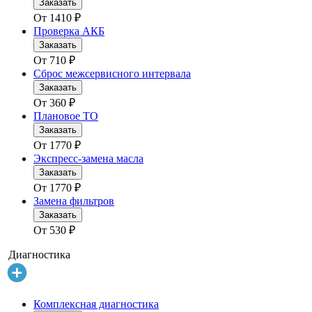
Заказать
От
1410
₽
Проверка АКБ
Заказать
От
710
₽
Сброс межсервисного интервала
Заказать
От
360
₽
Плановое ТО
Заказать
От
1770
₽
Экспресс-замена масла
Заказать
От
1770
₽
Замена фильтров
Заказать
От
530
₽
Диагностика
Комплексная диагностика