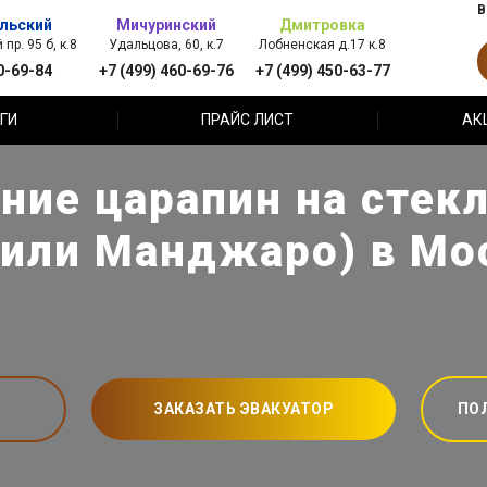
В
льский
Мичуринский
Дмитровка
пр. 95 б, к.8
Удальцова, 60, к.7
Лобненская д.17 к.8
0-69-84
+7 (499) 460-69-76
+7 (499) 450-63-77
ГИ
ПРАЙС ЛИСТ
АК
ние царапин на стекл
или Манджаро) в Мо
ЗАКАЗАТЬ ЭВАКУАТОР
ПО