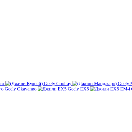
Pro
Geely Coolray
Geely 
Geely Okavango
Geely EX5