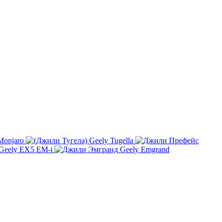
Monjaro
Geely Tugella
Geely EX5 EM-i
Geely Emgrand