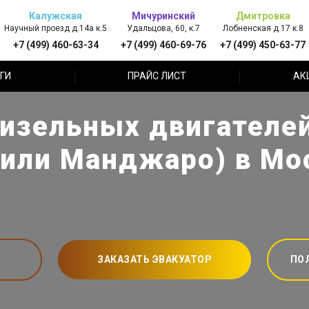
Калужская
Мичуринский
Дмитровка
Научный проезд д.14а к.5
Удальцова, 60, к.7
Лобненская д.17 к.8
+7 (499) 460-63-34
+7 (499) 460-69-76
+7 (499) 450-63-77
ГИ
ПРАЙС ЛИСТ
АК
изельных двигателей
или Манджаро) в Мо
ЗАКАЗАТЬ ЭВАКУАТОР
ПО