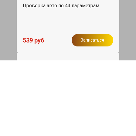
Проверка авто по 43 параметрам
539 руб
Записаться
Бесплатный эвакуатор
При ремонте Geely Tugella ДВС,
эвакуация авто в пределах МКАД в
подарок.
Записаться