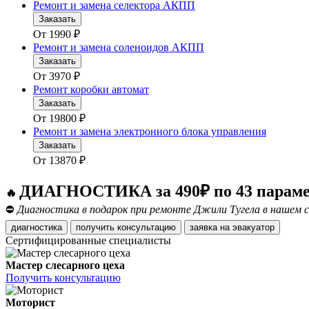
Ремонт и замена селектора АКПП
Заказать
От
1990
₽
Ремонт и замена соленоидов АКПП
Заказать
От
3970
₽
Ремонт коробки автомат
Заказать
От
19800
₽
Ремонт и замена электронного блока управления
Заказать
От
13870
₽
ДИАГНОСТИКА за 490₽ по 43 парам
🔥
⛔
Диагностика в подарок при ремонте Джили Тугела в нашем с
диагностика
получить консультацию
заявка на эвакуатор
Сертифицированные специалисты
Мастер слесарного цеха
Получить консультацию
Моторист