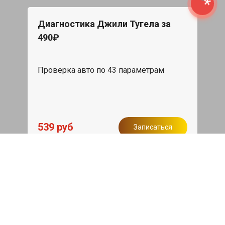
Диагностика Джили Тугела за
490₽
Проверка авто по 43 параметрам
539 руб
Записаться
Бесплатный эвакуатор
При ремонте Geely Tugella ДВС,
эвакуация авто в пределах МКАД в
подарок.