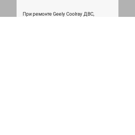
При ремонте Geely Coolray ДВС,
эвакуация авто в пределах МКАД в
подарок.
Записаться
Сделаем дешевле
При калькуляции на руках из другого
сервиса - эти же работы и запчасти по
более низкой цене