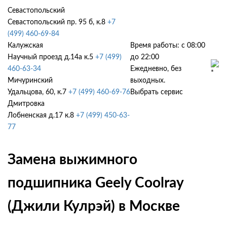
Севастопольский
Севастопольский пр. 95 б, к.8
+7
(499) 460-69-84
Калужская
Время работы: с 08:00
Научный проезд д.14а к.5
+7 (499)
до 22:00
460-63-34
Ежедневно, без
Мичуринский
выходных.
Удальцова, 60, к.7
+7 (499) 460-69-76
Выбрать сервис
Дмитровка
Лобненская д.17 к.8
+7 (499) 450-63-
77
Замена выжимного
подшипника Geely Coolray
(Джили Кулрэй) в Москве