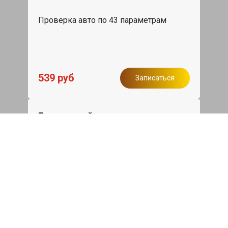
Проверка авто по 43 параметрам
539 руб
Записаться
Бесплатный эвакуатор
При ремонте Geely Coolray ДВС,
эвакуация авто в пределах МКАД в
подарок.
Записаться