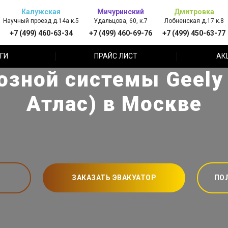
Калужская
Мичуринский
Дмитровка
Научный проезд д.14а к.5
Удальцова, 60, к.7
Лобненская д.17 к.8
+7 (499) 460-63-34
+7 (499) 460-69-76
+7 (499) 450-63-77
ГИ
ПРАЙС ЛИСТ
АК
озной системы Geely 
Атлас) в Москве
ЗАКАЗАТЬ ЭВАКУАТОР
ПО