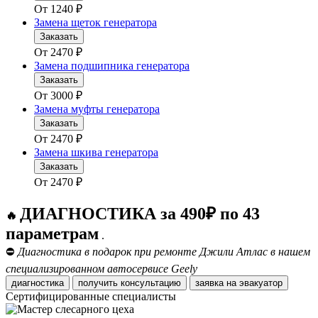
От
1240
₽
Замена щеток генератора
Заказать
От
2470
₽
Замена подшипника генератора
Заказать
От
3000
₽
Замена муфты генератора
Заказать
От
2470
₽
Замена шкива генератора
Заказать
От
2470
₽
ДИАГНОСТИКА за 490₽ по 43
🔥
параметрам
.
⛔
Диагностика в подарок при ремонте Джили Атлас в нашем
специализированном автосервисе Geely
диагностика
получить консультацию
заявка на эвакуатор
Сертифицированные специалисты