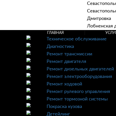
Севастополь
Севастопольск
Дмитровка
Лобненская д
ГЛАВНАЯ
УСЛУ
Техническое обслуживание
Диагностика
Ремонт трансмиссии
Ремонт двигателя
Ремонт дизельных двигателей
Ремонт электрооборудования
Ремонт ходовой
Ремонт рулевого управления
Ремонт тормозной системы
Покраска кузова
Детейлинг