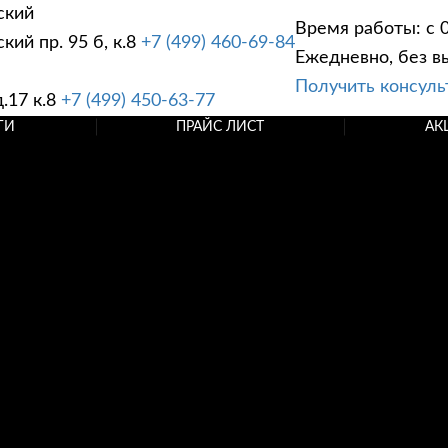
ский
Время работы: с 0
ий пр. 95 б, к.8
+7 (499) 460-69-84
Ежедневно, без в
Получить консул
.17 к.8
+7 (499) 450-63-77
ГИ
ПРАЙС ЛИСТ
АК