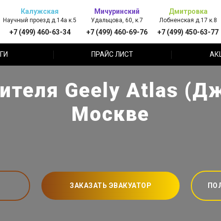
Калужская
Мичуринский
Дмитровка
Научный проезд д.14а к.5
Удальцова, 60, к.7
Лобненская д.17 к.8
+7 (499) 460-63-34
+7 (499) 460-69-76
+7 (499) 450-63-77
ГИ
ПРАЙС ЛИСТ
АК
теля Geely Atlas (Д
Москве
ЗАКАЗАТЬ ЭВАКУАТОР
ПО